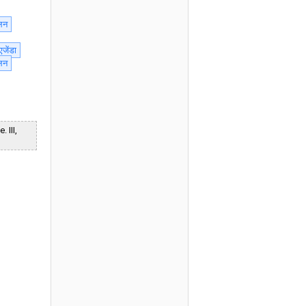
ोलन
एजेंडा
ोलन
. III,